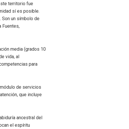
te territorio fue
idad sí es posible.
a. Son un símbolo de
 Fuentes,
ción media (grados 10
e vida, al
 competencias para
módulo de servicios
 atención
,
que incluye
abiduría ancestral del
can el espíritu