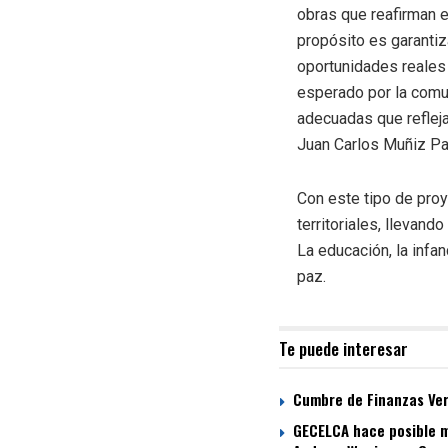
obras que re
afirman 
propósito es garantiz
oportunidades
reales 
esperado
por la com
adecuadas que refleja
Juan Carlos Muñiz P
Con este tipo de pro
territoriales
, llevando
La educación, la infanc
paz
.
Te puede interesar
Cumbre de Finanzas Verd
GECELCA hace posible m