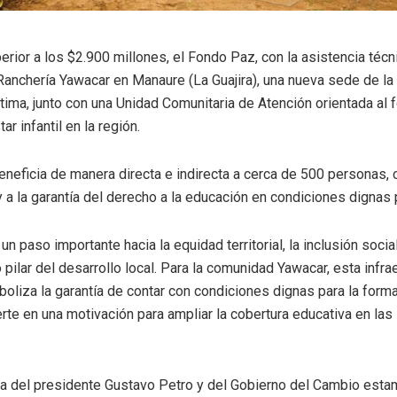
erior a
los
$2.900 millones
,
el
Fondo Paz
, con la asistencia téc
Rancher
í
a
Yawacar
en
Manaure (La Guajira)
,
una nueva sede
de
la
tima
, junto con una
Unidad Comunitaria de Atención
orientada al f
ar infantil en la región
.
beneficia de manera directa e indirecta a cerca de 500 personas, 
 a la garantía del derecho a la educación en condiciones dignas 
un paso importante hacia la
equidad territorial, la inclusión soci
ilar del desarrollo local.
Para la
comunidad
Yawacar
, esta infr
mboliza
la garantía de contar con condiciones dignas para la form
erte
en
una
motivación para
ampliar
la cobertura educativa
en las
ra del presidente Gustavo Petro y del Gobierno del Cambio est