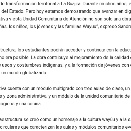
 transformación territorial a La Guajira. Durante muchos años, es
 del Estado. Pero hoy estamos demostrando que avanzar en dign
ativa y esta Unidad Comunitaria de Atención no son solo una obr
ñas, los niños, los jóvenes y las familias Wayuu”
,
expresó Sandra
structura, los estudiantes podrán acceder y continuar con la
educa
no era posible. La obra
contribuye
al mejoramiento de la calidad d
s usos y costumbres indígenas, y a la
formación de jóvenes con
e un mundo globalizado.
iva cuenta con un
módulo multigrado
con tres aulas de clase, un
as y zona administrativa,
y un
módulo de la unidad comunitaria de
gógicos y
una
cocina.
raestructura se
creó
como un
homenaje a la cultura
w
ay
ú
u
y a la s
circulares que caracterizan las aulas y módulos comunitarios evo