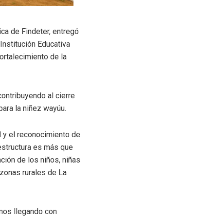
nica de
Findeter,
entregó
Institución Educativa
ortalecimiento de la
contribuyendo al cierre
para la niñez
way
ú
u
.
al y el reconocimiento de
aestructura es más que
ación de los niños
, niñas
 zonas
rurales de La
amos llegando con