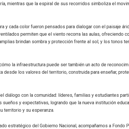
ría, mientras que la espiral de sus recorridos simboliza el movim
ra y cada color fueron pensados para dialogar con el paisaje ár
ventilados permiten que el viento recorra las aulas, ofreciendo
co
 amplias brindan sombra y protección frente al sol; y los tonos
te
 cómo la infraestructura puede ser también un
acto de reconocimi
a desde los valores del territorio, construida para
enseñar, prote
del diálogo con
la comunidad
:
líderes, familias y estudiantes
parti
sueños y expectativas, logrando que la nueva institución educa
su territorio y su esperanza
.
iado estratégico del
Gobierno Nacional
,
acompaña
mos
a
Fondo 