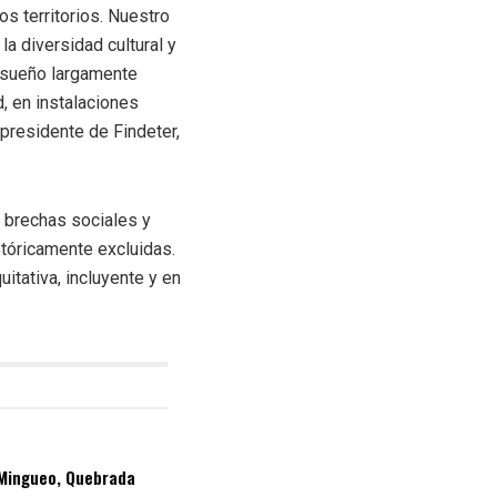
s territorios
.
N
u
estro
 la
diversidad cultural
y
n sueño largamente
d
, en instalaciones
presidente de Findeter,
r brechas sociales y
stóricamente excluidas.
itativa, incluyente y en
 Mingueo, Quebrada