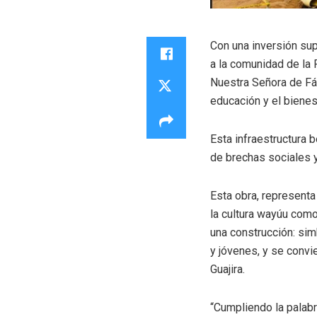
Con una inversión
sup
a la comunidad
de la
Nuestra Señora de Fá
educación y el bienest
Esta infraestructura 
de brechas sociales y
Esta obra,
r
epresenta 
la cultura
w
ay
ú
u
como p
una construcción: si
y jóvenes,
y se convi
Guajira
.
“Cumpliendo la palab