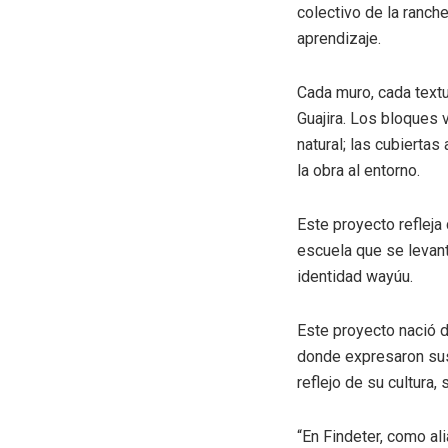
colectivo de la ranche
aprendizaje.
Cada muro, cada textu
Guajira. Los bloques 
natural
; las cubiertas
la obra al entorno.
Este proyecto refleja
escuela que se levant
identidad
w
ay
ú
u
.
Este proyecto nació 
donde expresaron sus 
reflejo de su
cultura, 
“
En
Findeter
, como al