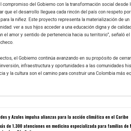
el compromiso del Gobierno con la
transformación social desde lo
ar
que el desarrollo
llegue
a cada rincón del país con respeto por
para la niñe
z. Este proyecto re
presenta la materialización de u
unidad
: ver a sus hijos acceder a una
educación digna y de calida
n el amor y sentido de pertenencia hacia
su territorio
”,
señaló
el
acheco
.
yectos, el Gobierno continúa avanzando en su propósito de
cerra
 inversión, infraestructura y oportunidades a las comunidades hi
ia y la cultura
son el camino para construir una
Colombia más equ
es y Azules impulsa alianzas para la acción climática en el Caribe
ás de 1.300 atenciones en medicina especializada para familias de