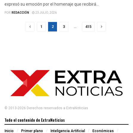
expresó su emoción por el homenaje que recibirá...
POR:
REDACCIÓN
23 JULIO, 2026
1
2
3
…
415
© 2013-2026 Derechos reservados a ExtraNoticias
Todo el contenido de ExtraNoticias
Inicio
Primer plano
Inteligencia Artificial
Económicas