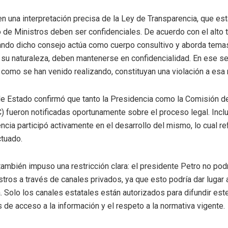
n una interpretación precisa de la Ley de Transparencia, que es
de Ministros deben ser confidenciales. De acuerdo con el alto tr
ando dicho consejo actúa como cuerpo consultivo y aborda tema
 su naturaleza, deben mantenerse en confidencialidad. En ese s
l como se han venido realizando, constituyan una violación a esa
e Estado confirmó que tanto la Presidencia como la Comisión d
fueron notificadas oportunamente sobre el proceso legal. Inclus
ncia participó activamente en el desarrollo del mismo, lo cual re
ctuado.
 también impuso una restricción clara: el presidente Petro no pod
tros a través de canales privados, ya que esto podría dar luga
a. Solo los canales estatales están autorizados para difundir est
s de acceso a la información y el respeto a la normativa vigente.