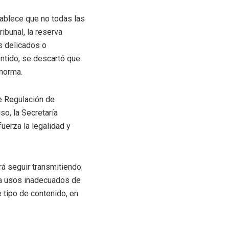
tablece que no todas las
ibunal, la reserva
s delicados o
entido, se descartó que
 norma.
e Regulación de
o, la Secretaría
fuerza la legalidad y
rá seguir transmitiendo
r a usos inadecuados de
e tipo de contenido, en