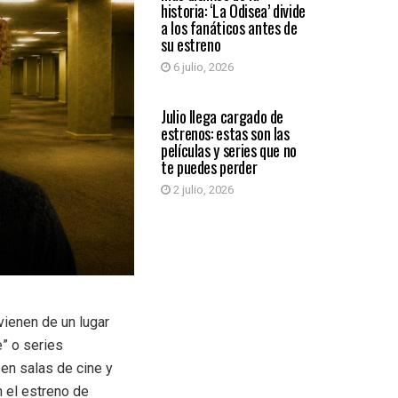
historia: ‘La Odisea’ divide
a los fanáticos antes de
su estreno
6 julio, 2026
ENTRETENIMIENTO
Julio llega cargado de
estrenos: estas son las
películas y series que no
te puedes perder
2 julio, 2026
vienen de un lugar
” o series
 en salas de cine y
 el estreno de