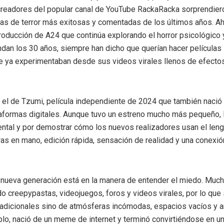
 creadores del popular canal de YouTube RackaRacka sorprendier
las de terror más exitosas y comentadas de los últimos años. Ah
roducción de A24 que continúa explorando el horror psicológico 
ndan los 30 años, siempre han dicho que querían hacer películas 
e ya experimentaban desde sus videos virales llenos de efecto
 el de Tzumi, película independiente de 2024 que también nació
aformas digitales. Aunque tuvo un estreno mucho más pequeño, l
ental y por demostrar cómo los nuevos realizadores usan el leng
aras en mano, edición rápida, sensación de realidad y una conexió
a nueva generación está en la manera de entender el miedo. Muc
 creepypastas, videojuegos, foros y videos virales, por lo que
radicionales sino de atmósferas incómodas, espacios vacíos y a
o, nació de un meme de internet y terminó convirtiéndose en un