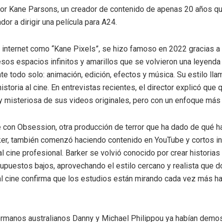
por Kane Parsons, un creador de contenido de apenas 20 años q
or a dirigir una película para A24.
 internet como “Kane Pixels”, se hizo famoso en 2022 gracias a
sos espacios infinitos y amarillos que se volvieron una leyenda d
te todo solo: animación, edición, efectos y música. Su estilo lla
historia al cine. En entrevistas recientes, el director explicó que
 misteriosa de sus videos originales, pero con un enfoque más
con Obsession, otra producción de terror que ha dado de qué ha
rker, también comenzó haciendo contenido en YouTube y cortos i
al cine profesional. Barker se volvió conocido por crear historia
upuestos bajos, aprovechando el estilo cercano y realista que 
 al cine confirma que los estudios están mirando cada vez más ha
hermanos australianos Danny y Michael Philippou ya habían demo