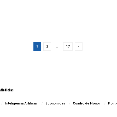
1
2
…
17
aNoticias
Inteligencia Artificial
Económicas
Cuadro de Honor
Polít