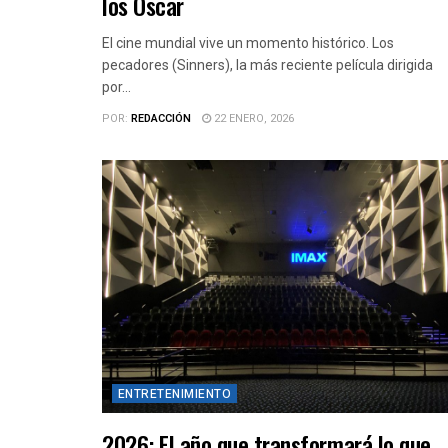
los Óscar
El cine mundial vive un momento histórico. Los
pecadores (Sinners), la más reciente película dirigida
por...
POR:
REDACCIÓN
22 ENERO, 2026
ENTRETENIMIENTO
2026: El año que transformará lo que