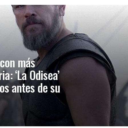
s con más
ria: ‘La Odisea’
cos antes de su