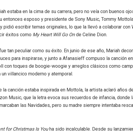
ah estaba en la cima de su carrera, pero no veía con buenos ojos
su entonces esposo y presidente de Sony Music, Tommy Mottola,
pidió escribir temas originales, lo que la llevó a colaborar con 
cir éxitos como
My Heart Will Go On
de Celine Dion.
fue tan peculiar como su éxito. En junio de ese año, Mariah dec
luces para inspirarse, y junto a Afanasieff compuso la canción en
oll con toques de boogie-woogie y arreglos clásicos como camp
a un villancico moderno y atemporal.
la canción estaba inspirada en Mottola, la artista aclaró años d
n Music, que la letra evoca sus recuerdos de infancia, donde l
marcaban las Navidades, pero su madre siempre intentaba rescat
ant for Christmas Is You
ha sido incalculable. Desde su lanzamie