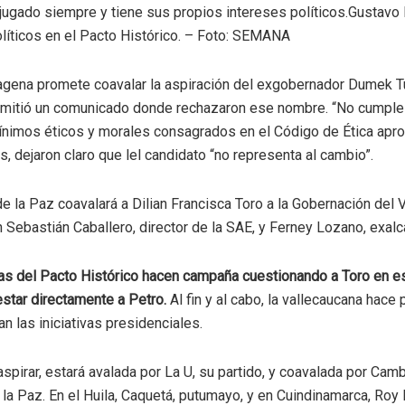
 jugado siempre y tiene sus propios intereses políticos.
Gustavo 
líticos en el Pacto Histórico. – Foto: SEMANA
tagena promete coavalar la aspiración del exgobernador Dumek T
 emitió un comunicado donde rechazaron ese nombre. “No cumple
 mínimos éticos y morales consagrados en el Código de Ética apr
, dejaron claro que lel candidato “no representa al cambio”.
de la Paz coavalará a Dilian Francisca Toro a la Gobernación del 
Sebastián Caballero, director de la SAE, y Ferney Lozano, exal
as del Pacto Histórico hacen campaña cuestionando a Toro en e
star directamente a Petro.
Al fin y al cabo, la vallecaucana hace 
n las iniciativas presidenciales.
spirar, estará avalada por La U, su partido, y coavalada por Camb
e la Paz. En el Huila, Caquetá, putumayo, y en Cuindinamarca, Roy