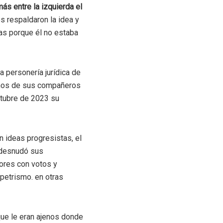
ás entre la izquierda el
s respaldaron la idea y
ras porque él no estaba
a personería jurídica de
gunos de sus compañeros
ctubre de 2023 su
n ideas progresistas, el
, desnudó sus
dores con votos y
 petrismo. en otras
que le eran ajenos donde