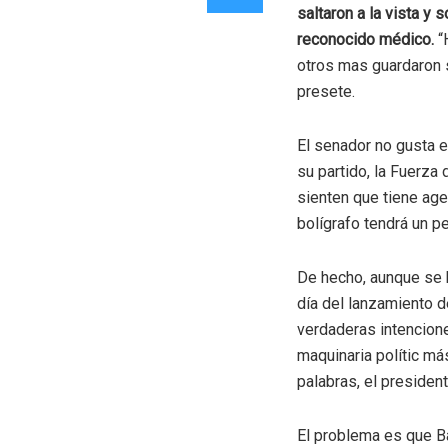
saltaron a la vista y
reconocido médico.
“
otros mas guardaron s
presete.
El senador no gusta en
su partido, la Fuerz
sienten que tiene ag
bolígrafo tendrá un p
De hecho, aunque se h
día del lanzamiento d
verdaderas intencione
maquinaria polític má
palabras, el presiden
El problema es que B