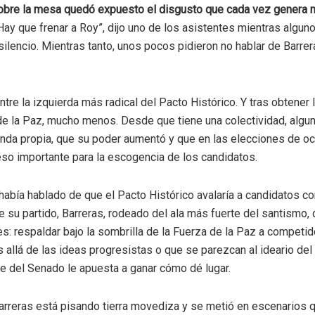
 sobre la mesa quedó expuesto el disgusto que cada vez genera m
Hay que frenar a Roy”, dijo uno de los asistentes mientras alguno
ilencio. Mientras tanto, unos pocos pidieron no hablar de Barre
tre la izquierda más radical del Pacto Histórico. Y tras obtener l
a de la Paz, mucho menos. Desde que tiene una colectividad, al
enda propia, que su poder aumentó y que en las elecciones de o
eso importante para la escogencia de los candidatos.
abía hablado de que el Pacto Histórico avalaría a candidatos co
e su partido, Barreras, rodeado del ala más fuerte del santismo
s: respaldar bajo la sombrilla de la Fuerza de la Paz a competi
s allá de las ideas progresistas o que se parezcan al ideario del
te del Senado le apuesta a ganar cómo dé lugar.
arreras está pisando tierra movediza y se metió en escenarios 