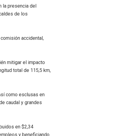
n la presencia del
caldes de los
comisión accidental,
én mitigar el impacto
gitud total de 115,5 km,
 así como esclusas en
a de caudal y grandes
ibuidos en $2,34
 empleos y beneficiando