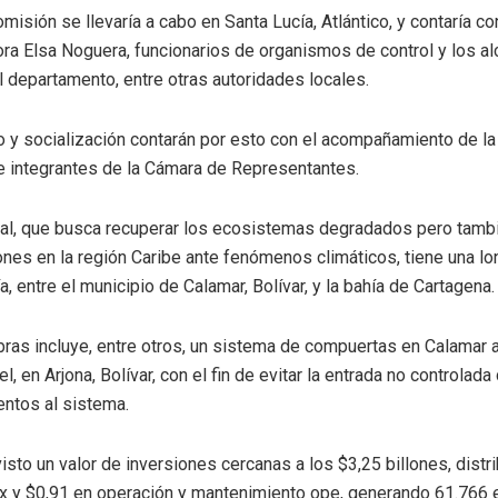
omisión se llevaría a cabo en Santa Lucía, Atlántico, y contaría co
ora Elsa Noguera, funcionarios de organismos de control y los al
l departamento, entre otras autoridades locales.
 y socialización contarán por esto con el acompañamiento de la 
 integrantes de la Cámara de Representantes.
ial, que busca recuperar los ecosistemas degradados pero tambi
nes en la región Caribe ante fenómenos climáticos, tiene una lon
a, entre el municipio de Calamar, Bolívar, y la bahía de Cartagena.
bras incluye, entre otros, un sistema de compuertas en Calamar
, en Arjona, Bolívar, con el fin de evitar la entrada no controlad
ntos al sistema.
visto un valor de inversiones cercanas a los $3,25 billones, distr
ex y $0,91 en operación y mantenimiento ope, generando 61.766