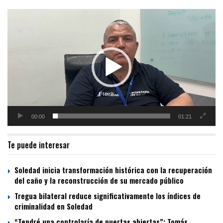
Reproductor
de
vídeo
00:00
01:21
Te puede interesar
Soledad inicia transformación histórica con la recuperación
del caño y la reconstrucción de su mercado público
Tregua bilateral reduce significativamente los índices de
criminalidad en Soledad
“Tendré una controlaría de puertas abiertas”: Tomás