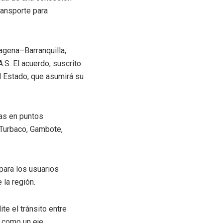
ransporte para
tagena–Barranquilla,
.S. El acuerdo, suscrito
al Estado, que asumirá su
das en puntos
 Turbaco, Gambote,
para los usuarios
 la región.
te el tránsito entre
l como un eje