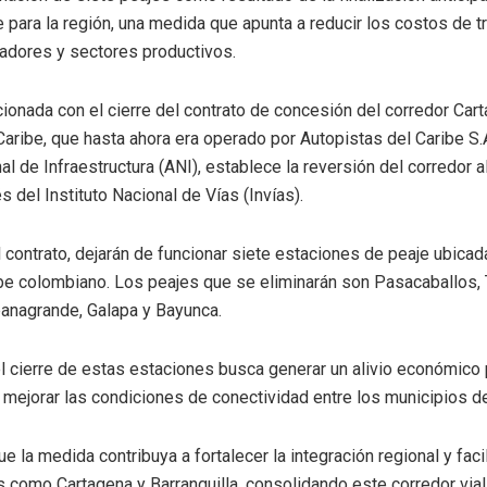
e para la región, una medida que apunta a reducir los costos de t
tadores y sectores productivos.
cionada con el cierre del contrato de concesión del corredor Car
ribe, que hasta ahora era operado por Autopistas del Caribe S.A
al de Infraestructura (ANI), establece la reversión del corredor 
s del Instituto Nacional de Vías (Invías).
el contrato, dejarán de funcionar siete estaciones de peaje ubica
ibe colombiano. Los peajes que se eliminarán son Pasacaballos,
banagrande, Galapa y Bayunca.
l cierre de estas estaciones busca generar un alivio económico 
y mejorar las condiciones de conectividad entre los municipios de
la medida contribuya a fortalecer la integración regional y facili
 como Cartagena y Barranquilla, consolidando este corredor via