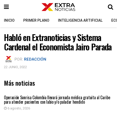
INICIO
PRIMER PLANO
INTELIGENCIA ARTIFICIAL
EC
Habló en Extranoticias y Sistema
Cardenal el Economista Jairo Parada
POR:
REDACCIÓN
22 JUNIO, 2022
Más noticias
PRIMER PLANO
Operación Sonrisa Colombia llevará jornada médica gratuita al Caribe
para atender pacientes con labio y/o paladar hendido
6 agosto, 2026
PRIMER PLANO