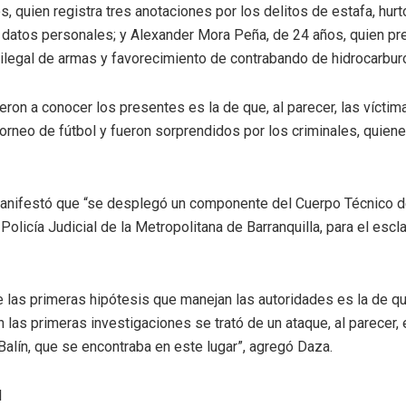
, quien registra tres anotaciones por los delitos de estafa, hurt
e datos personales; y Alexander Mora Peña, de 24 años, quien p
e ilegal de armas y favorecimiento de contrabando de hidrocarbur
eron a conocer los presentes es la de que, al parecer, las víct
orneo de fútbol y fueron sorprendidos por los criminales, quie
 manifestó que “se desplegó un componente del Cuerpo Técnico d
Policía Judicial de la Metropolitana de Barranquilla, para el esc
e las primeras hipótesis que manejan las autoridades es la de que
 las primeras investigaciones se trató de un ataque, al parecer, 
alín, que se encontraba en este lugar”, agregó Daza.
l