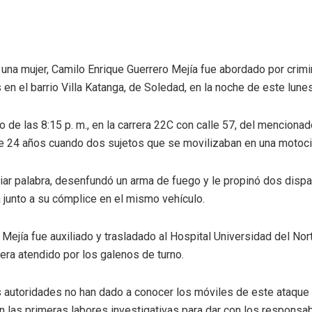
una mujer, Camilo Enrique Guerrero Mejía fue abordado por crimi
os en el barrio Villa Katanga, de Soledad, en la noche de este lunes
o de las 8:15 p. m., en la carrera 22C con calle 57, del menciona
e 24 años cuando dos sujetos que se movilizaban en una motocicl
iar palabra, desenfundó un arma de fuego y le propinó dos dispa
a junto a su cómplice en el mismo vehículo.
 Mejía fue auxiliado y trasladado al Hospital Universidad del Nor
 era atendido por los galenos de turno.
 autoridades no han dado a conocer los móviles de este ataque 
n las primeras labores investigativas para dar con los responsa