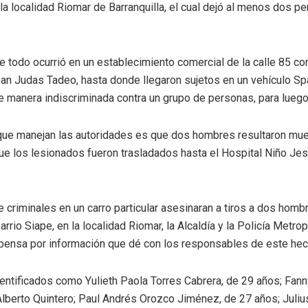
e la localidad Riomar de Barranquilla, el cual dejó al menos dos 
e todo ocurrió en un establecimiento comercial de la calle 85 con
 San Judas Tadeo, hasta donde llegaron sujetos en un vehículo Spa
e manera indiscriminada contra un grupo de personas, para luego 
r que manejan las autoridades es que dos hombres resultaron mu
ue los lesionados fueron trasladados hasta el Hospital Niño Jesú
criminales en un carro particular asesinaran a tiros a dos hombr
rrio Siape, en la localidad Riomar, la Alcaldía y la Policía Metrop
pensa por información que dé con los responsables de este hec
entificados como Yulieth Paola Torres Cabrera, de 29 años; Fann
Alberto Quintero; Paul Andrés Orozco Jiménez, de 27 años; Juliu