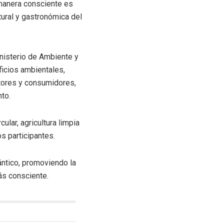
manera consciente es
tural y gastronómica del
inisterio de Ambiente y
ficios ambientales,
ctores y consumidores,
to.
lar, agricultura limpia
s participantes.
ántico, promoviendo la
más consciente.