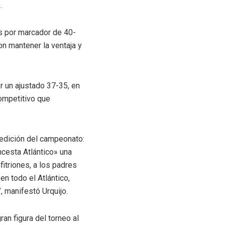
.
es por marcador de 40-
on mantener la ventaja y
or un ajustado 37-35, en
competitivo que
a edición del campeonato:
ncesta Atlántico» una
itriones, a los padres
n todo el Atlántico,
 manifestó Urquijo.
an figura del torneo al