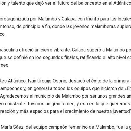
ón y talento que dejó ver el futuro del baloncesto en el Atlántico
 protagonizada por Malambo y Galapa, con triunfo para las local
intenso, de principio a fin, donde las jóvenes malamberas supier
co.
l masculina ofreció un cierre vibrante. Galapa superó a Malambo p
ue se definió en los segundos finales, ratificando el alto nivel 
rneo.
tes Atlántico, Iván Urquijo Osorio, destacó el éxito de la primer
 campeones y, en general a todos los equipos que hicieron de «E
. Agradecemos al municipio de Malambo por ser unos grandes anf
yo constante. Tuvimos un gran torneo, y eso es lo que queremos e
eación y más espacios para el crecimiento de nuestra juventud”,
l, María Sáez, del equipo campeón femenino de Malambo, fue la gr