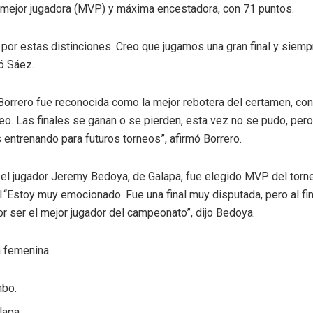
 mejor jugadora (MVP) y máxima encestadora, con 71 puntos.
 por estas distinciones. Creo que jugamos una gran final y siempr
ó Sáez.
Borrero fue reconocida como la mejor rebotera del certamen, con 
feo. Las finales se ganan o se pierden, esta vez no se pudo, pe
entrenando para futuros torneos”, afirmó Borrero.
, el jugador Jeremy Bedoya, de Galapa, fue elegido MVP del tor
.“Estoy muy emocionado. Fue una final muy disputada, pero al fi
por ser el mejor jugador del campeonato”, dijo Bedoya.
a femenina
bo.
lapa.