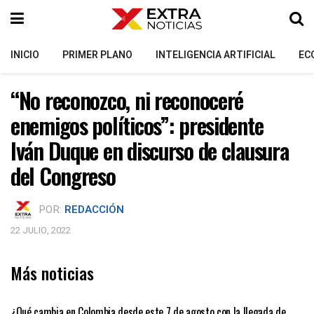
INICIO
PRIMER PLANO
INTELIGENCIA ARTIFICIAL
EC
“No reconozco, ni reconoceré
enemigos políticos”: presidente
Iván Duque en discurso de clausura
del Congreso
POR:
REDACCIÓN
22 JULIO, 2022
Más noticias
PRIMER PLANO
¿Qué cambia en Colombia desde este 7 de agosto con la llegada de