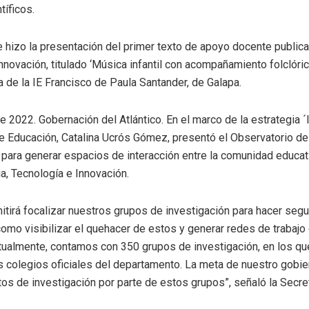
tíficos.
e hizo la presentación del primer texto de apoyo docente publicad
novación, titulado ‘Música infantil con acompañamiento folclórico
 de la IE Francisco de Paula Santander, de Galapa.
 de 2022. Gobernación del Atlántico. En el marco de la estrategia ´
 de Educación, Catalina Ucrós Gómez, presentó el Observatorio de
l para generar espacios de interacción entre la comunidad educat
a, Tecnología e Innovación.
itirá focalizar nuestros grupos de investigación para hacer segu
como visibilizar el quehacer de estos y generar redes de trabajo 
tualmente, contamos con 350 grupos de investigación, en los qu
s colegios oficiales del departamento. La meta de nuestro gobier
s de investigación por parte de estos grupos”, señaló la Secre