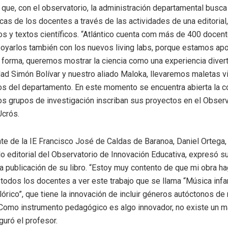
 que, con el observatorio, la administración departamental busca 
cas de los docentes a través de las actividades de una editorial
los y textos científicos. “Atlántico cuenta com más de 400 docen
yarlos también con los nuevos living labs, porque estamos ap
l forma, queremos mostrar la ciencia como una experiencia diverti
ad Simón Bolívar y nuestro aliado Maloka, llevaremos maletas vi
ios del departamento. En este momento se encuentra abierta la c
os grupos de investigación inscriban sus proyectos en el Observ
Ucrós.
nte de la IE Francisco José de Caldas de Baranoa, Daniel Ortega, 
o editorial del Observatorio de Innovación Educativa, expresó s
a publicación de su libro. “Estoy muy contento de que mi obra ha
a todos los docentes a ver este trabajo que se llama “Música infan
rico”, que tiene la innovación de incluir géneros autóctonos de
 Como instrumento pedagógico es algo innovador, no existe un ma
guró el profesor.