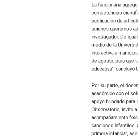
La funcionaria agregó
competencias científi
publicación de artícu
quienes queremos apo
investigador. De igua
medio de la Universid
interactiva a municip
de agosto, para que l
educativa”, concluyó 
Por su parte, el doce
académico con el sell
apoyo brindado para l
Observatorio, invito 
acompañamiento folcló
canciones infantiles.
primera infancia”, ase