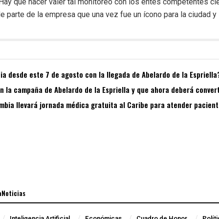
 Hay que hacer valer tal monitoreo con los entes competentes ci
de parte de la empresa que una vez fue un ícono para la ciudad y l
a desde este 7 de agosto con la llegada de Abelardo de la Espriella
 la campaña de Abelardo de la Espriella y que ahora deberá convert
bia llevará jornada médica gratuita al Caribe para atender pacient
aNoticias
Inteligencia Artificial
Económicas
Cuadro de Honor
Polít