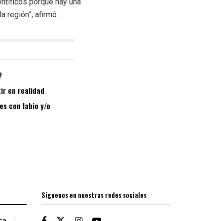
entíficos porque hay una
a región”, afirmó.
?
ir en realidad
es con labio y/o
Síguenos en nuestras redes sociales
ica