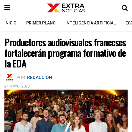
INICIO
PRIMER PLANO
INTELIGENCIA ARTIFICIAL
EC
Productores audiovisuales franceses
fortalecerán programa formativo de
la EDA
POR:
REDACCIÓN
24 MAYO, 2023