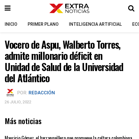
INICIO
PRIMER PLANO
INTELIGENCIA ARTIFICIAL
EC
Vocero de Aspu, Walberto Torres,
admite millonario déficit en
Unidad de Salud de la Universidad
del Atlántico
POR:
REDACCIÓN
26 JULIO, 2022
Más noticias
PRIMER PLANO
Mauricio Gómez, el barranquillero que promueve la cultura colombiana