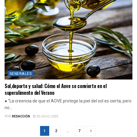
GENERALES
Sol,deporte y salud: Cómo el Aove se convierte en el
superalimento del Verano
● “La creencia de que el AOVE protege la piel del sol es cierta, pero
no...
POR:
REDACCIÓN
30 JULIO, 2025
1
2
…
7