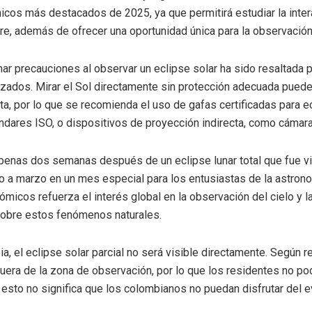
cos más destacados de 2025, ya que permitirá estudiar la intera
tre, además de ofrecer una oportunidad única para la observación
ar precauciones al observar un eclipse solar ha sido resaltada 
zados. Mirar el Sol directamente sin protección adecuada pued
ista, por lo que se recomienda el uso de gafas certificadas para 
ndares ISO, o dispositivos de proyección indirecta, como cámar
apenas dos semanas después de un eclipse lunar total que fue v
do a marzo en un mes especial para los entusiastas de la astron
micos refuerza el interés global en la observación del cielo y la
 sobre estos fenómenos naturales.
a, el eclipse solar parcial no será visible directamente. Según 
fuera de la zona de observación, por lo que los residentes no p
, esto no significa que los colombianos no puedan disfrutar del 