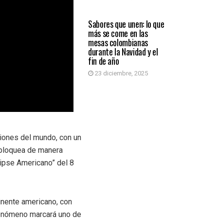
GENERALES
Sabores que unen: lo que
más se come en las
mesas colombianas
durante la Navidad y el
fin de año
23 diciembre, 2025
giones del mundo, con un
 bloquea de manera
clipse Americano” del 8
inente americano, con
fenómeno marcará uno de