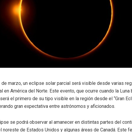
de marzo, un eclipse solar parcial será visible desde varias re
l en América del Norte. Este evento, que ocurre cuando la Luna
, será el primero de su tipo visible en la región desde el “Gran E
erando gran expectativa entre astrónomos y aficionados.
ipse se podrá observar al amanecer en distintas partes del cont
 el noreste de Estados Unidos y algunas áreas de Canadá. Este 