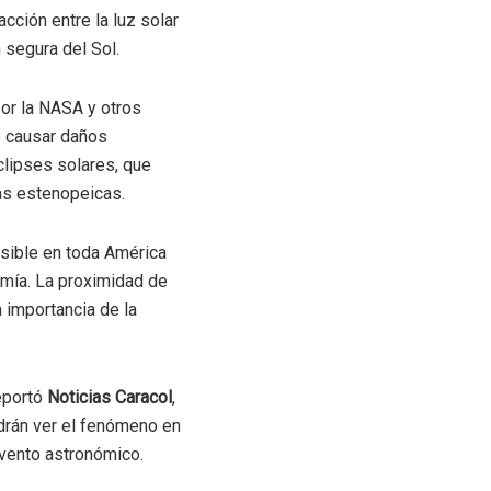
cción entre la luz solar
 segura del Sol.
por la NASA y otros
e causar daños
eclipses solares, que
as estenopeicas.
isible en toda América
omía. La proximidad de
 importancia de la
reportó
Noticias Caracol
,
odrán ver el fenómeno en
evento astronómico.