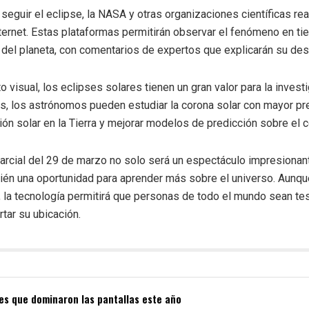
eguir el eclipse, la NASA y otras organizaciones científicas re
nternet. Estas plataformas permitirán observar el fenómeno en t
 del planeta, con comentarios de expertos que explicarán su desar
isual, los eclipses solares tienen un gran valor para la investig
, los astrónomos pueden estudiar la corona solar con mayor prec
ación solar en la Tierra y mejorar modelos de predicción sobre el
 parcial del 29 de marzo no solo será un espectáculo impresiona
bién una oportunidad para aprender más sobre el universo. Aunq
a, la tecnología permitirá que personas de todo el mundo sean t
tar su ubicación.
ries que dominaron las pantallas este año