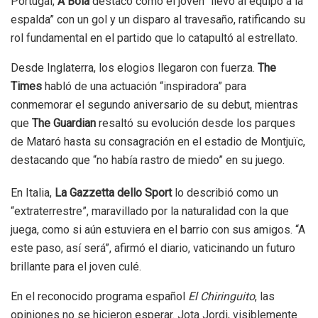
Portugal,
A Bola
destacó cómo el joven “llevó al equipo a la
espalda” con un gol y un disparo al travesaño, ratificando su
rol fundamental en el partido que lo catapultó al estrellato.
Desde Inglaterra, los elogios llegaron con fuerza.
The
Times
habló de una actuación “inspiradora” para
conmemorar el segundo aniversario de su debut, mientras
que
The Guardian
resaltó su evolución desde los parques
de Mataró hasta su consagración en el estadio de Montjuïc,
destacando que “no había rastro de miedo” en su juego.
En Italia,
La Gazzetta dello Sport
lo describió como un
“extraterrestre”, maravillado por la naturalidad con la que
juega, como si aún estuviera en el barrio con sus amigos. “A
este paso, así será”, afirmó el diario, vaticinando un futuro
brillante para el joven culé.
En el reconocido programa español
El Chiringuito
, las
opiniones no se hicieron esperar. Jota Jordi, visiblemente