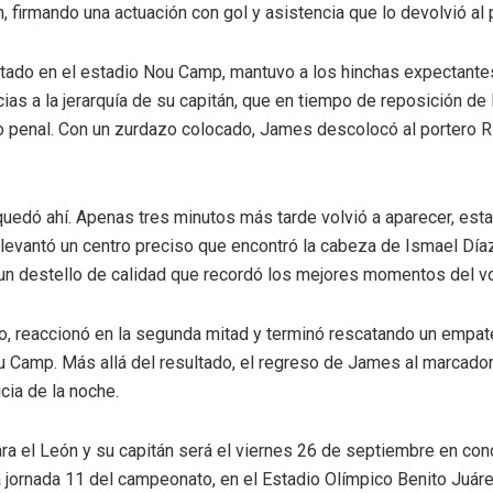
, firmando una actuación con gol y asistencia que lo devolvió al
ado en el estadio Nou Camp, mantuvo a los hinchas expectantes d
as a la jerarquía de su capitán, que en tiempo de reposición de l
o penal. Con un zurdazo colocado, James descolocó al portero R
uedó ahí. Apenas tres minutos más tarde volvió a aparecer, est
levantó un centro preciso que encontró la cabeza de Ismael Díaz,
 un destello de calidad que recordó los mejores momentos del v
o, reaccionó en la segunda mitad y terminó rescatando un empa
 Camp. Más allá del resultado, el regreso de James al marcador 
cia de la noche.
ra el León y su capitán será el viernes 26 de septiembre en cond
la jornada 11 del campeonato, en el Estadio Olímpico Benito Juáre