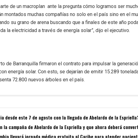
 parte de un macroplan ante la pregunta cómo logramos ser much
án montados muchas compañías no solo en el país sino en el mu
rtando su grano de arena buscando que a finales de este año po
da la electricidad a través de energía solar”, dijo el ejecutivo.
to de Barranquilla firmaron el contrato para impulsar la generaci
con energía solar. Con esto, se dejarían de emitir 15.289 tonela
esenta 72.800 nuevos árboles en el país.
a desde este 7 de agosto con la llegada de Abelardo de la Espriella
 la campaña de Abelardo de la Espriella y que ahora deberá convert
bia llevará jornada médica gratuita al Caribe para atender pacient