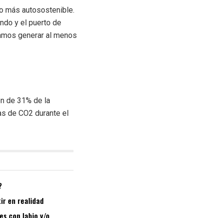
o más autosostenible.
ndo y el puerto de
damos generar al menos
ón de 31% de la
das de CO2 durante el
?
ir en realidad
es con labio y/o